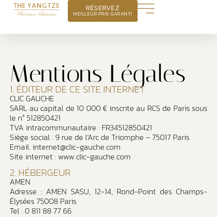
RÉSERVEZ
MEILLEUR PRIX GARANTI
Mentions Légales
1. ÉDITEUR DE CE SITE INTERNET
CLIC GAUCHE
SARL au capital de 10 000 € inscrite au RCS de Paris sous
le n° 512850421
TVA intracommunautaire : FR34512850421
Siège social : 9 rue de l’Arc de Triomphe – 75017 Paris
Email:
internet@clic-gauche.com
Site internet :
www.clic-gauche.com
2. HÉBERGEUR
AMEN
Adresse : AMEN SASU, 12-14, Rond-Point des Champs-
Élysées 75008 Paris
Tel : 0 811 88 77 66